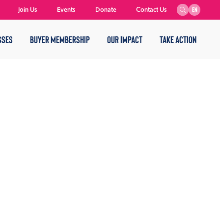
Join Us
Events
Donate
Contact Us
EN
SSES
BUYER MEMBERSHIP
OUR IMPACT
TAKE ACTION