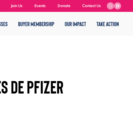
Join Us
Events
Donate
Contact Us
EN
SSES
BUYER MEMBERSHIP
OUR IMPACT
TAKE ACTION
s de Pfizer