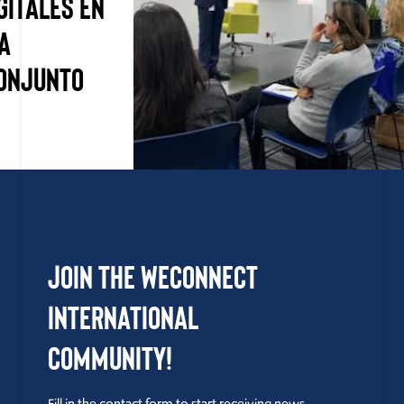
GITALES EN
A
CONJUNTO
Join the WEConnect
International
Community!
Fill in the contact form to start receiving news