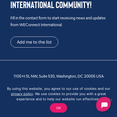
International Community!
Fill in the contact form to start receiving news and updates
from WEConnect International.
Add me to the list
1100 H St, NW, Suite 530, Washington, DC 20005 USA
Tel: +1 202-810-6000
By using this website, you agree to our use of cookies and our
privacy policy
. We use cookies to provide you with a great
experience and to help our website run effectively.
OK