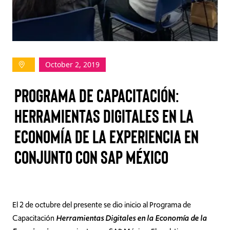
TAKE ACTION
October 2, 2019
Log In
PROGRAMA DE CAPACITACIÓN:
Join Us
HERRAMIENTAS DIGITALES EN LA
Events
ECONOMÍA DE LA EXPERIENCIA EN
Donate
CONJUNTO CON SAP MÉXICO
Contact Us
El 2 de octubre del presente se dio inicio al Programa de
Capacitación
Herramientas Digitales en la Economía de la