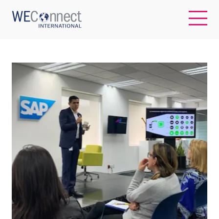
EN
ABOUT US
REGIONS
WOMEN-OWNED BUSINESSES
BUYER MEMBERSHIP
OUR IMPACT