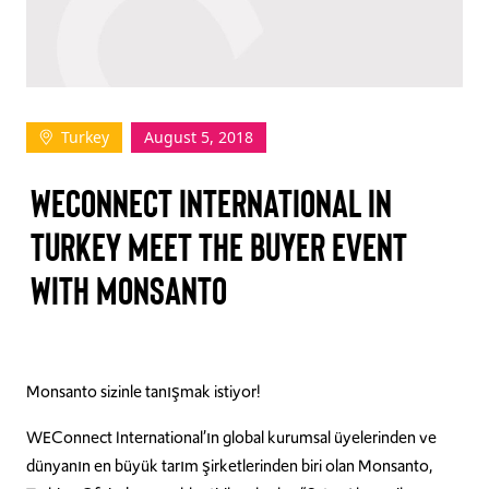
TAKE ACTION
Turkey
August 5, 2018
Log In
WECONNECT INTERNATIONAL IN
Join Us
TURKEY MEET THE BUYER EVENT
Events
WITH MONSANTO
Donate
Contact Us
Monsanto sizinle tanışmak istiyor!
WEConnect International’ın global kurumsal üyelerinden ve
dünyanın en büyük tarım şirketlerinden biri olan Monsanto,