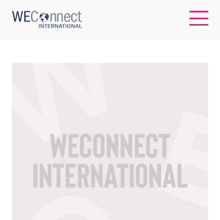
EN
ABOUT US
REGIONS
WOMEN-OWNED BUSINESSES
BUYER MEMBERSHIP
OUR IMPACT