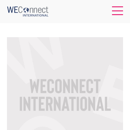
EN
ABOUT US
REGIONS
WOMEN-OWNED BUSINESSES
BUYER MEMBERSHIP
OUR IMPACT