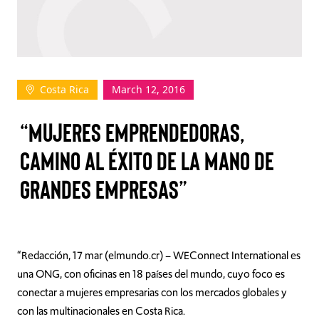
TAKE ACTION
Costa Rica
March 12, 2016
Log In
“MUJERES EMPRENDEDORAS,
Join Us
CAMINO AL ÉXITO DE LA MANO DE
Events
GRANDES EMPRESAS”
Donate
Contact Us
“Redacción, 17 mar (elmundo.cr) – WEConnect International es
una ONG, con oficinas en 18 países del mundo, cuyo foco es
conectar a mujeres empresarias con los mercados globales y
con las multinacionales en Costa Rica.