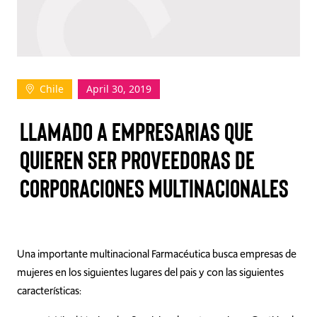
TAKE ACTION
Chile
April 30, 2019
Log In
LLAMADO A EMPRESARIAS QUE
Join Us
QUIEREN SER PROVEEDORAS DE
Events
CORPORACIONES MULTINACIONALES
Donate
Contact Us
Una importante multinacional Farmacéutica busca empresas de
mujeres en los siguientes lugares del pais y con las siguientes
características: