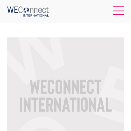
EN
ABOUT US
REGIONS
WOMEN-OWNED BUSINESSES
BUYER MEMBERSHIP
OUR IMPACT