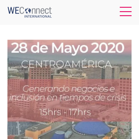
EN
ABOUT US
REGIONS
WOMEN-OWNED BUSINESSES
BUYER MEMBERSHIP
OUR IMPACT