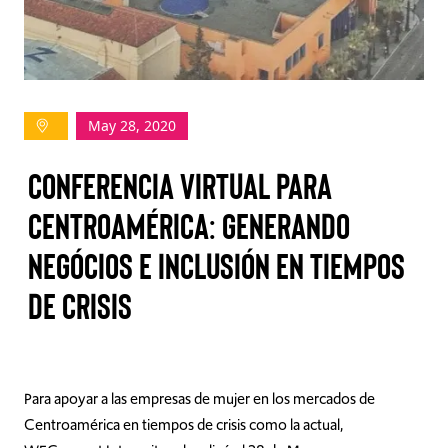
TAKE ACTION
May 28, 2020
Log In
Conferencia Virtual para
Join Us
Centroamérica: Generando
Events
negócios e inclusión en tiempos
Donate
de crisis
Contact Us
Para apoyar a las empresas de mujer en los mercados de
Centroamérica en tiempos de crisis como la actual,