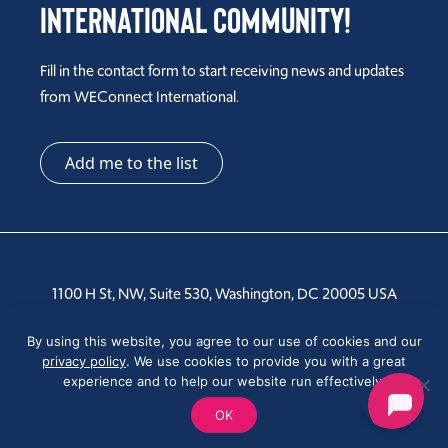
International Community!
Fill in the contact form to start receiving news and updates
from WEConnect International.
Add me to the list
1100 H St, NW, Suite 530, Washington, DC 20005 USA
Tel: +1 202-810-6000
By using this website, you agree to our use of cookies and our
privacy policy
. We use cookies to provide you with a great
experience and to help our website run effectively.
OK