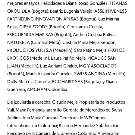
mejores ensayos.
Felicidades a Diana Rocío González, TISANA
S
ORQUÍDEA (Bogotá), Beatriz Eugenia Vallejo, ASSERTIVENESS
PARTNERING INNOVATION API SAS (Bogotá), Luz Marina
Rojas, DIPSA FOODS (Bogotá), Constanza Cuesta,
FRECUENCIA M&P SAS (Bogotá), Andrea Cristina Bolívar,
NATURELA (Cumaral Meta), Cristina María Mejia Rendon,
PRODUCTOS YULI S.A (Medellín), Sara Patiño Mejía, FRUTOS
EXOTICOS (Medellín), Laura Patiño Mejía, PICADOS SAN
JUAN (Medellín), Luz Adriana Giraldo, MG Y ASOCIADOS
(Bogotá), María Alejandra Corrales, SWISS ANDINA (Medellín),
Dolly Marcela Carreño, ECOHABIT SAS (Bogotá), y Diana
Guerrero, AMCHAM Colombia.
De izquierda a derecha: Claudia Mejía Propietaria de Productos
Yuli; María Fernanda Jaramillo Gerente de Mercadeo de Swiss
Andina; Ana María Guevara Directora de WEConnect
International en Colombia; Ricardo Hernández Subdirector
Ejecutivo de la Cámara de Comercio Colombo Americana;