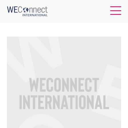
EN
ABOUT US
REGIONS
WOMEN-OWNED BUSINESSES
BUYER MEMBERSHIP
OUR IMPACT