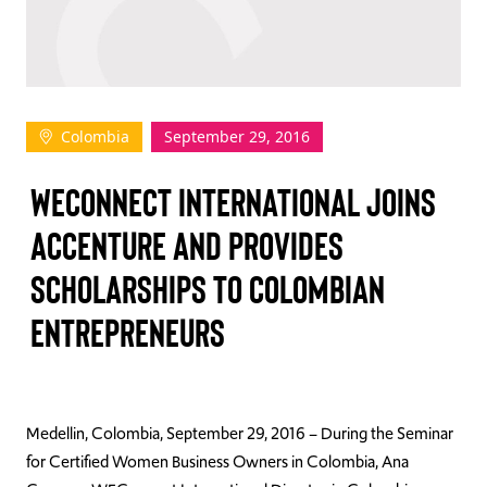
TAKE ACTION
Colombia
September 29, 2016
Log In
WECONNECT INTERNATIONAL JOINS
Join Us
ACCENTURE AND PROVIDES
Events
SCHOLARSHIPS TO COLOMBIAN
Donate
ENTREPRENEURS
Contact Us
Medellin, Colombia, September 29, 2016 – During the Seminar
for Certified Women Business Owners in Colombia, Ana