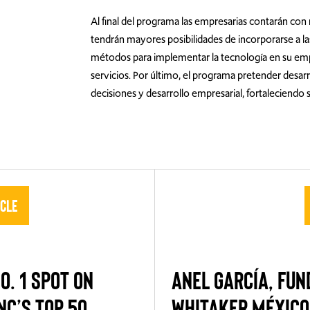
Al final del programa las empresarias contarán con
tendrán mayores posibilidades de incorporarse a la
métodos para implementar la tecnología en su emp
servicios. Por último, el programa pretender desarr
decisiones y desarrollo empresarial, fortaleciend
icle
O. 1 SPOT ON
ANEL GARCÍA, FU
NC’S TOP 50
WHITAKER MÉXICO