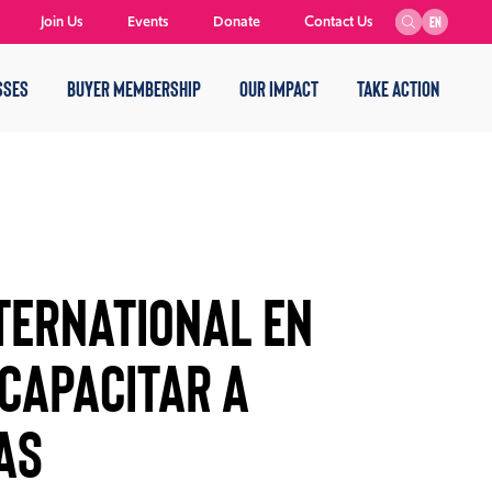
Join Us
Events
Donate
Contact Us
EN
SSES
BUYER MEMBERSHIP
OUR IMPACT
TAKE ACTION
TERNATIONAL EN
CAPACITAR A
AS