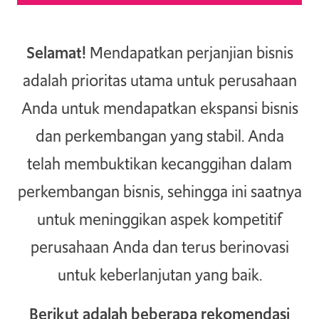
TAKE ACTION
Selamat!
Mendapatkan perjanjian bisnis
adalah prioritas utama untuk perusahaan
Log In
Anda untuk mendapatkan ekspansi bisnis
dan perkembangan yang stabil. Anda
Join Us
telah membuktikan kecanggihan dalam
Events
perkembangan bisnis, sehingga ini saatnya
Donate
untuk meninggikan aspek kompetitif
Contact Us
perusahaan Anda dan terus berinovasi
untuk keberlanjutan yang baik.
Berikut adalah beberapa rekomendasi