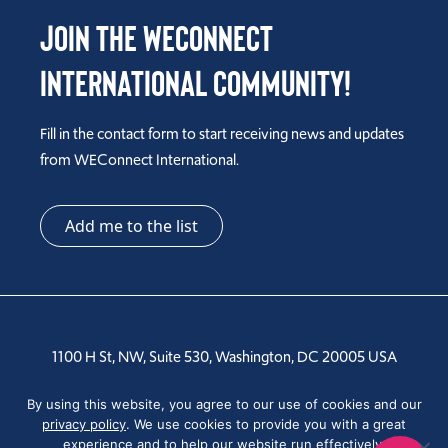
Join the WEConnect
International Community!
Fill in the contact form to start receiving news and updates
from WEConnect International.
Add me to the list
1100 H St, NW, Suite 530, Washington, DC 20005 USA
Tel: +1 202-810-6000
By using this website, you agree to our use of cookies and our
privacy policy
. We use cookies to provide you with a great
experience and to help our website run effectively.