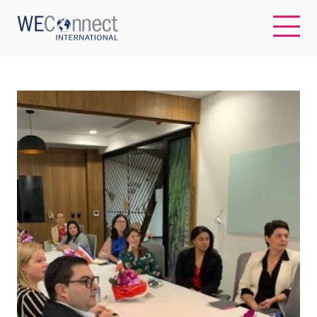
EN
ABOUT US
REGIONS
WOMEN-OWNED BUSINESSES
BUYER MEMBERSHIP
OUR IMPACT