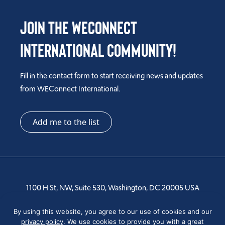
Join the WEConnect
International Community!
Fill in the contact form to start receiving news and updates
from WEConnect International.
Add me to the list
1100 H St, NW, Suite 530, Washington, DC 20005 USA
Tel: +1 202-810-6000
By using this website, you agree to our use of cookies and our
privacy policy
. We use cookies to provide you with a great