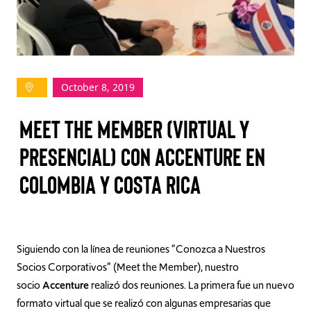
TAKE ACTION
October 8, 2019
Log In
MEET THE MEMBER (VIRTUAL Y
Join Us
PRESENCIAL) CON ACCENTURE EN
Events
COLOMBIA Y COSTA RICA
Donate
Contact Us
Siguiendo con la línea de reuniones “Conozca a Nuestros
Socios Corporativos” (Meet the Member), nuestro
socio
Accenture
realizó dos reuniones. La primera fue un nuevo
formato virtual que se realizó con algunas empresarias que