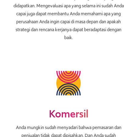
didapatkan. Mengevaluasi apa yang selama ini sudah Anda
capai juga dapat membantu Anda memahami apa yang
perusahaan Anda ingin capai di masa depan dan apakah
strategi dan rencana kerjanya dapat beradaptasi dengan
baik.
Komersil
Anda mungkin sudah menyadari bahwa pemasaran dan
penjualan tidak dapat dipisahkan. Dan Anda sudah