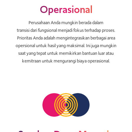
Operasional
Perusahaan Anda mungkin berada dalam
transisi dari fungsional menjadi fokus terhadap proses.
Prioritas Anda adalah mengintegrasikan berbagai area
opersional untuk hasil yang maksimal. Ini juga mungkin
saat yang tepat untuk memikirkan bantuan luar atau
kemitraan untuk mengurangi biaya operasional.