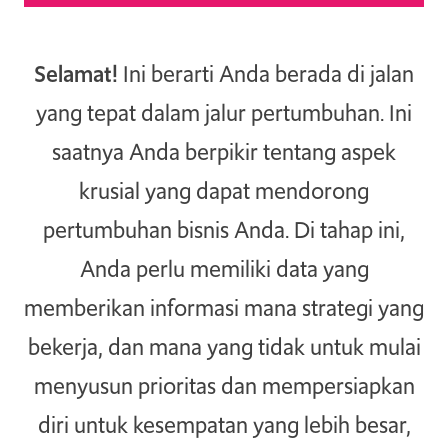
TAKE ACTION
Selamat!
Ini berarti Anda berada di jalan
yang tepat dalam jalur pertumbuhan. Ini
Log In
saatnya Anda berpikir tentang aspek
krusial yang dapat mendorong
Join Us
pertumbuhan bisnis Anda. Di tahap ini,
Events
Anda perlu memiliki data yang
Donate
memberikan informasi mana strategi yang
Contact Us
bekerja, dan mana yang tidak untuk mulai
menyusun prioritas dan mempersiapkan
diri untuk kesempatan yang lebih besar,