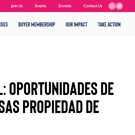
Join Us
Events
Donate
Contact Us
EN
SSES
BUYER MEMBERSHIP
OUR IMPACT
TAKE ACTION
l: Oportunidades de
sas Propiedad de