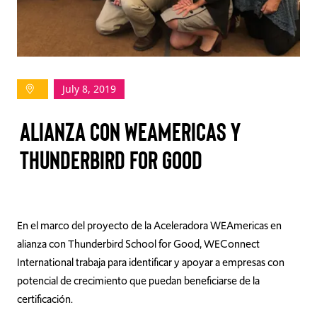
TAKE ACTION
July 8, 2019
Log In
ALIANZA CON WEAMERICAS Y
Join Us
THUNDERBIRD FOR GOOD
Events
Donate
Contact Us
En el marco del proyecto de la Aceleradora WEAmericas en
alianza con Thunderbird School for Good, WEConnect
International trabaja para identificar y apoyar a empresas con
potencial de crecimiento que puedan beneficiarse de la
certificación.