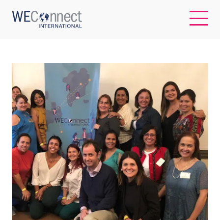
EN
ABOUT US
REGIONS
WOMEN-OWNED BUSINESSES
BUYER MEMBERSHIP
OUR IMPACT